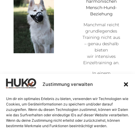
harmonischen
Mensch-Hund-
Beziehung
Manchmal reicht
grundlegendes
Training nicht aus
– genau deshalb
bieten
wir intensives
Einzeltraining an.
In einem
ausführlichen Anamneseg
Zustimmung verwalten
wir die wichtigsten
Fragen und lernen
euch beide besser
Um dir ein optimales Erlebnis zu bieten, verwenden wir Technologien wie
Cookies, um Geräteinformationen zu speichern und/oder darauf
kennen. So können
zuzugreifen. Wenn du diesen Technologien zustimmst, können wir Daten
wir die Ursachen
wie das Surfverhalten oder eindeutige IDs auf dieser Website verarbeiten.
für eure
Wenn du deine Zustimmung nicht erteilst oder zurückziehst, können
Herausforderungen
bestimmte Merkmale und Funktionen beeinträchtigt werden.
gezielt analysieren.