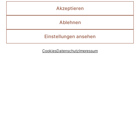
🔍
Was steckt
Akzeptieren
hinter der Genetik
deines Hundes?
Ablehnen
🔍
Wie
kommuniziert und
Einstellungen ansehen
funktioniert er?
🔍
Welche
Cookies
Datenschutz
Impressum
Methoden
sind
sinnvoll – und
welche nicht?
Mit diesem Wissen
entwickeln wir ein
individuell
abgestimmtes
Training, das euch
nachhaltig
weiterhilft.
Denn echtes
Verständnis
zwischen Mensch